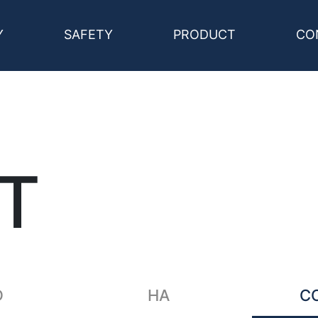
Y
SAFETY
PRODUCT
CO
T
D
HA
C