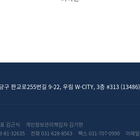
판교로255번길 9-22, 우림 W-CITY, 3층 #313 (13486)
표 김근식
개인정보관리책임자 김기현
81-32635
전화 031-628-8563
팩스 031-707-0990
이메일 